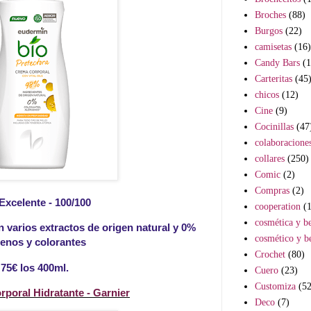
Broches
(88)
Burgos
(22)
camisetas
(16)
Candy Bars
(1
Carteritas
(45
chicos
(12)
Cine
(9)
Cocinillas
(47
colaboracione
collares
(250)
Comic
(2)
Compras
(2)
Excelente - 100/100
cooperation
(1
cosmética y be
 varios extractos de origen natural y 0%
cosmético y be
genos y colorantes
Crochet
(80)
'75€ los 400ml.
Cuero
(23)
Customiza
(52
rporal Hidratante - Garnier
Deco
(7)