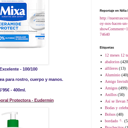
Reportaje en Niña 
http://nuestrasco
oy-nos-hacen-un-
showComment=1
74640
Etiquetas
12 meses 12 te
abalorios
(420
alfileres
(13)
Excelente - 100/100
Aluminio
(40
ea para rostro, cuerpo y manos.
Amigo Invisib
Amigos
(499)
5'95€ - 400ml.
Anillos
(50)
oral Protectora - Eudermin
Así se llevan 
Bodas y celeb
Bolsos
(40)
bordado 🪡
(5
Brochecitos
(