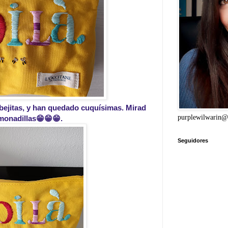
abejitas, y han quedado cuquísimas. Mirad
purplewilwarin@
monadillas😁😁😁.
Seguidores