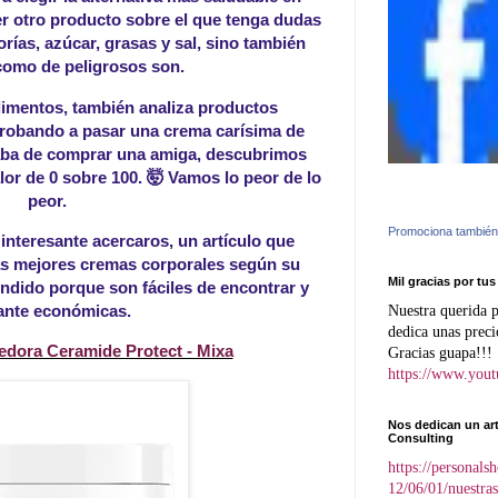
er otro producto sobre el que tenga dudas
orías, azúcar, grasas y sal, sino también
 como de peligrosos son.
imentos, también analiza productos
 probando a pasar una crema carísima de
aba de comprar una amiga, descubrimos
lor de 0 sobre 100. 🤯 Vamos lo peor de lo
peor.
Promociona también
interesante acercaros, un artículo que
as mejores cremas corporales según su
Mil gracias por tus
ndido porque son fáciles de encontrar y
ante económicas.
Nuestra querida p
dedica unas precio
edora Ceramide Protect - Mixa
Gracias guapa!!!
https://www.you
Nos dedican un ar
Consulting
https://personal
12/06/01/nuestra