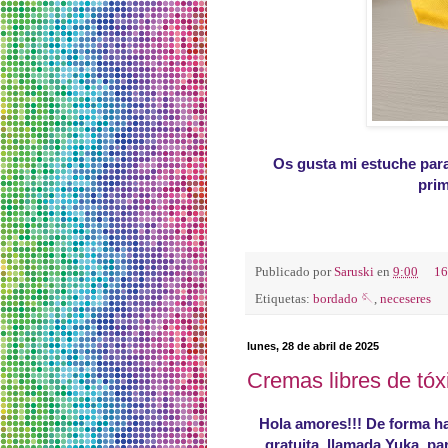
Os gusta mi estuche para
prim
Publicado por
Saruski
en
9:00
16
Etiquetas:
bordado 🪡
,
neceseres
lunes, 28 de abril de 2025
Cremas libres de tóxi
Hola amores!!! De forma habi
gratuita, llamada Yuka, par