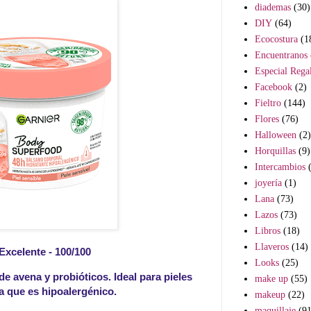
diademas
(30)
DIY
(64)
Ecocostura
(1
Encuentranos 
Especial Rega
Facebook
(2)
Fieltro
(144)
Flores
(76)
Halloween
(2)
Horquillas
(9)
Intercambios
joyería
(1)
Lana
(73)
Lazos
(73)
Libros
(18)
Llaveros
(14)
Excelente - 100/100
Looks
(25)
e avena y probióticos. Ideal para pieles
make up
(55)
a que es hipoalergénico.
makeup
(22)
maquillaje
(91