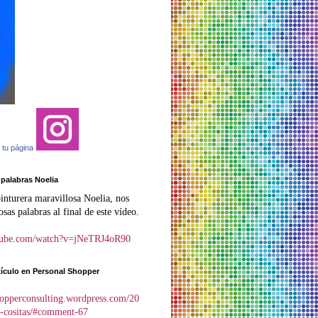
 tu página
 palabras Noelia
inturera maravillosa Noelia, nos
sas palabras al final de este vídeo.
tube.com/watch?v=jNeTRJ4oR90
tículo en Personal Shopper
shopperconsulting.wordpress.com/20
s-cositas/#comment-67