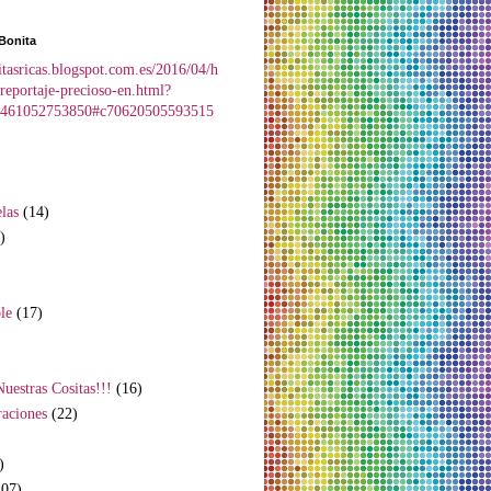
Bonita
sitasricas.blogspot.com.es/2016/04/h
reportaje-precioso-en.html?
461052753850#c70620505593515
las
(14)
)
)
le
(17)
Nuestras Cositas!!!
(16)
raciones
(22)
)
107)