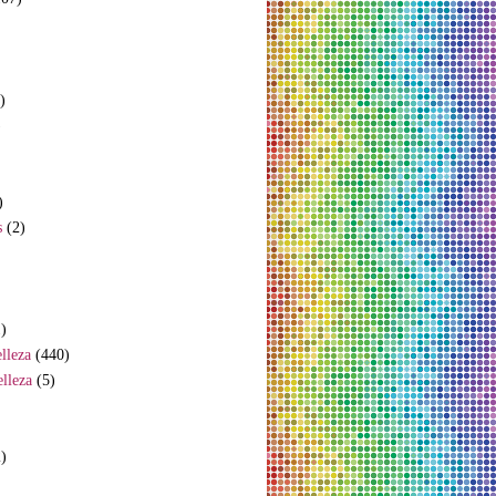
)
)
)
s
(2)
)
lleza
(440)
lleza
(5)
)