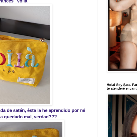
rancés "Voilà"
Hola! Soy Sara. Par
te atenderé encan
da de satén, ésta la he aprendido por mi
ha quedado mal, verdad???