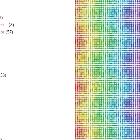
8)
en...
(8)
los
(57)
(53)
)